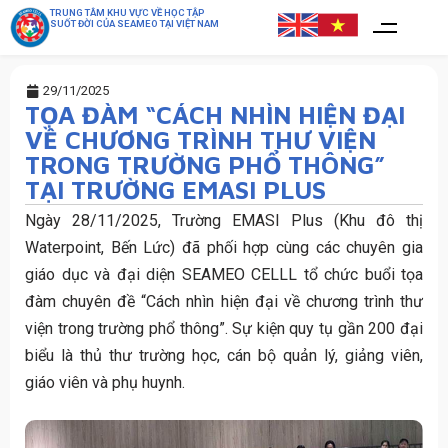
TRUNG TÂM KHU VỰC VỀ HỌC TẬP
SUỐT ĐỜI CỦA SEAMEO TẠI VIỆT NAM
29/11/2025
TỌA ĐÀM “CÁCH NHÌN HIỆN ĐẠI
VỀ CHƯƠNG TRÌNH THƯ VIỆN
TRONG TRƯỜNG PHỔ THÔNG”
TẠI TRƯỜNG EMASI PLUS
Ngày 28/11/2025, Trường EMASI Plus (Khu đô thị
Waterpoint, Bến Lức) đã phối hợp cùng các chuyên gia
giáo dục và đại diện SEAMEO CELLL tổ chức buổi tọa
đàm chuyên đề “Cách nhìn hiện đại về chương trình thư
viện trong trường phổ thông”. Sự kiện quy tụ gần 200 đại
biểu là thủ thư trường học, cán bộ quản lý, giảng viên,
giáo viên và phụ huynh.