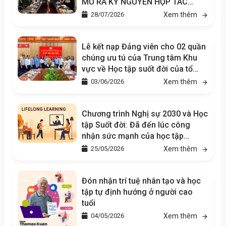
MỞ RA KỶ NGUYÊN HỢP TÁC
CHIẾN LƯỢC TRONG GIÁO DỤC VÀ
28/07/2026
Xem thêm
TÂM LÝ HỌC
Lễ kết nạp Đảng viên cho 02 quần
chúng ưu tú của Trung tâm Khu
vực về Học tập suốt đời của tổ
chức SEAMEO tại Việt Nam
03/06/2026
Xem thêm
(SEAMEO CELLL)
Chương trình Nghị sự 2030 và Học
tập Suốt đời: Đã đến lúc công
nhận sức mạnh của học tập
không chính quy
25/05/2026
Xem thêm
Đón nhận trí tuệ nhân tạo và học
tập tự định hướng ở người cao
tuổi
04/05/2026
Xem thêm