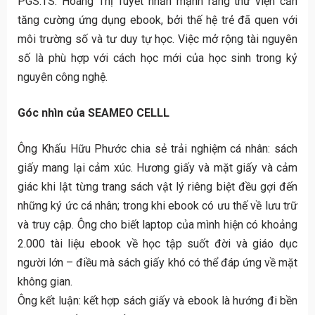
PGS.TS. Hoàng Thị Tuyết nhấn mạnh rằng thư viện cần
tăng cường ứng dụng ebook, bởi thế hệ trẻ đã quen với
môi trường số và tư duy tự học. Việc mở rộng tài nguyên
số là phù hợp với cách học mới của học sinh trong kỷ
nguyên công nghệ.
Góc nhìn của SEAMEO CELLL
Ông Khấu Hữu Phước chia sẻ trải nghiệm cá nhân: sách
giấy mang lại cảm xúc. Hương giấy và mặt giấy và cảm
giác khi lật từng trang sách vật lý riêng biệt đều gợi đến
những ký ức cá nhân; trong khi ebook có ưu thế về lưu trữ
và truy cập. Ông cho biết laptop của mình hiện có khoảng
2.000 tài liệu ebook về học tập suốt đời và giáo dục
người lớn – điều mà sách giấy khó có thể đáp ứng về mặt
không gian.
Ông kết luận: kết hợp sách giấy và ebook là hướng đi bền