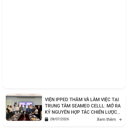
VIỆN IPPED THĂM VÀ LÀM VIỆC TẠI
TRUNG TÂM SEAMEO CELLL: MỞ RA
KỶ NGUYÊN HỢP TÁC CHIẾN LƯỢC
TRONG GIÁO DỤC VÀ TÂM LÝ HỌC
28/07/2026
Xem thêm