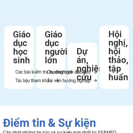
Hội
Giáo
Giáo
nghị,
dục
dục
Dự
hội
học
người
án,
thảo,
sinh
lớn
nghiên
tập
Các bài kiểm tra tự đánh giá
Chương trình đào tạo
cứu
huấn
Tài liệu tham khảo
Tư vấn hướng nghiệp
Điểm tin & Sự kiện
Cập nhật những tin tức và sự kiện mới nhất từ SEAMEO