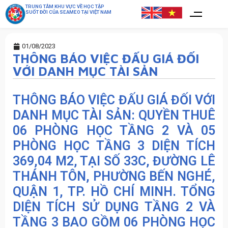
TRUNG TÂM KHU VỰC VỀ HỌC TẬP
SUỐT ĐỜI CỦA SEAMEO TẠI VIỆT NAM
01/08/2023
THÔNG BÁO VIỆC ĐẤU GIÁ ĐỐI
VỚI DANH MỤC TÀI SẢN
THÔNG BÁO VIỆC ĐẤU GIÁ ĐỐI VỚI
DANH MỤC TÀI SẢN: QUYỀN THUÊ
06 PHÒNG HỌC TẦNG 2 VÀ 05
PHÒNG HỌC TẦNG 3 DIỆN TÍCH
369,04 M2, TẠI SỐ 33C, ĐƯỜNG LÊ
THÁNH TÔN, PHƯỜNG BẾN NGHÉ,
QUẬN 1, TP. HỒ CHÍ MINH. TỔNG
DIỆN TÍCH SỬ DỤNG TẦNG 2 VÀ
TẦNG 3 BAO GỒM 06 PHÒNG HỌC