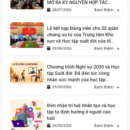
MỞ RA KỶ NGUYÊN HỢP TÁC
CHIẾN LƯỢC TRONG GIÁO DỤC VÀ
28/07/2026
Xem thêm
TÂM LÝ HỌC
Lễ kết nạp Đảng viên cho 02 quần
chúng ưu tú của Trung tâm Khu
vực về Học tập suốt đời của tổ
chức SEAMEO tại Việt Nam
03/06/2026
Xem thêm
(SEAMEO CELLL)
Chương trình Nghị sự 2030 và Học
tập Suốt đời: Đã đến lúc công
nhận sức mạnh của học tập
không chính quy
25/05/2026
Xem thêm
Đón nhận trí tuệ nhân tạo và học
tập tự định hướng ở người cao
tuổi
04/05/2026
Xem thêm