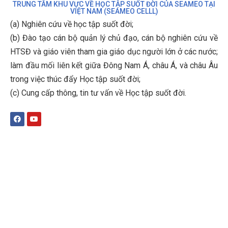
TRUNG TÂM KHU VỰC VỀ HỌC TẬP SUỐT ĐỜI CỦA SEAMEO TẠI
VIỆT NAM (SEAMEO CELLL)
(a) Nghiên cứu về học tập suốt đời;
(b)
Đào tạo cán bộ quản lý chủ đạo, cán bộ nghiên cứu về
HTSĐ và giáo viên tham gia giáo dục người lớn ở các nước;
làm đầu mối liên kết giữa Đông Nam Á, châu Á, và châu Âu
trong việc thúc đẩy Học tập suốt đời;
(c)
Cung cấp thông, tin tư vấn về Học tập suốt đời
.