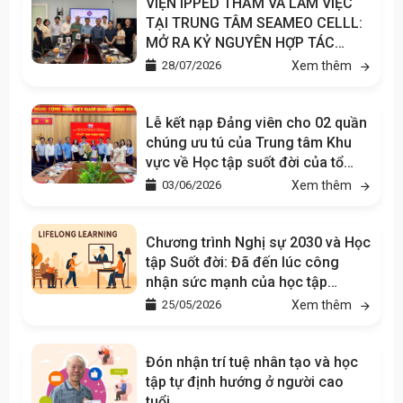
VIỆN IPPED THĂM VÀ LÀM VIỆC
TẠI TRUNG TÂM SEAMEO CELLL:
MỞ RA KỶ NGUYÊN HỢP TÁC
CHIẾN LƯỢC TRONG GIÁO DỤC VÀ
28/07/2026
Xem thêm
TÂM LÝ HỌC
Lễ kết nạp Đảng viên cho 02 quần
chúng ưu tú của Trung tâm Khu
vực về Học tập suốt đời của tổ
chức SEAMEO tại Việt Nam
03/06/2026
Xem thêm
(SEAMEO CELLL)
Chương trình Nghị sự 2030 và Học
tập Suốt đời: Đã đến lúc công
nhận sức mạnh của học tập
không chính quy
25/05/2026
Xem thêm
Đón nhận trí tuệ nhân tạo và học
tập tự định hướng ở người cao
tuổi