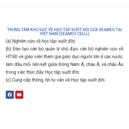
TRUNG TÂM KHU VỰC VỀ HỌC TẬP SUỐT ĐỜI CỦA SEAMEO TẠI
VIỆT NAM (SEAMEO CELLL)
(a) Nghiên cứu về học tập suốt đời;
(b)
Đào tạo cán bộ quản lý chủ đạo, cán bộ nghiên cứu về
HTSĐ và giáo viên tham gia giáo dục người lớn ở các nước;
làm đầu mối liên kết giữa Đông Nam Á, châu Á, và châu Âu
trong việc thúc đẩy Học tập suốt đời;
(c)
Cung cấp thông, tin tư vấn về Học tập suốt đời
.