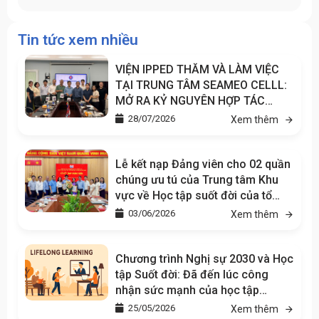
Tin tức xem nhiều
VIỆN IPPED THĂM VÀ LÀM VIỆC
TẠI TRUNG TÂM SEAMEO CELLL:
MỞ RA KỶ NGUYÊN HỢP TÁC
CHIẾN LƯỢC TRONG GIÁO DỤC VÀ
28/07/2026
Xem thêm
TÂM LÝ HỌC
Lễ kết nạp Đảng viên cho 02 quần
chúng ưu tú của Trung tâm Khu
vực về Học tập suốt đời của tổ
chức SEAMEO tại Việt Nam
03/06/2026
Xem thêm
(SEAMEO CELLL)
Chương trình Nghị sự 2030 và Học
tập Suốt đời: Đã đến lúc công
nhận sức mạnh của học tập
không chính quy
25/05/2026
Xem thêm