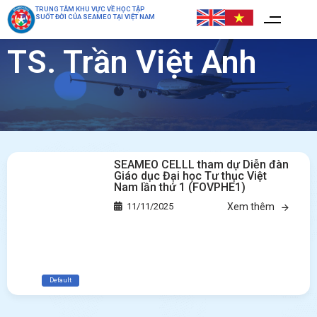
TRUNG TÂM KHU VỰC VỀ HỌC TẬP
SUỐT ĐỜI CỦA SEAMEO TẠI VIỆT NAM
TS. Trần Việt Anh
SEAMEO CELLL tham dự Diễn đàn
Giáo dục Đại học Tư thục Việt
Nam lần thứ 1 (FOVPHE1)
11/11/2025
Xem thêm
Default