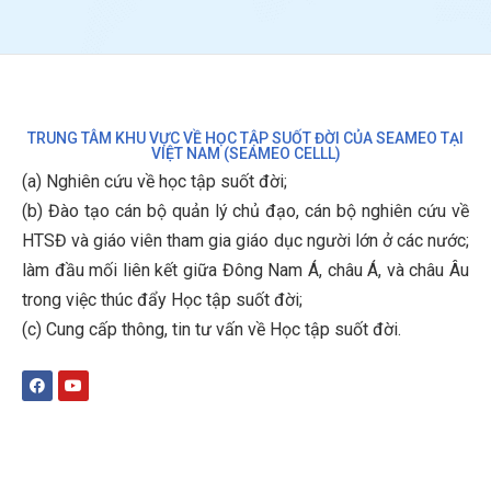
TRUNG TÂM KHU VỰC VỀ HỌC TẬP SUỐT ĐỜI CỦA SEAMEO TẠI
VIỆT NAM (SEAMEO CELLL)
(a) Nghiên cứu về học tập suốt đời;
(b)
Đào tạo cán bộ quản lý chủ đạo, cán bộ nghiên cứu về
HTSĐ và giáo viên tham gia giáo dục người lớn ở các nước;
làm đầu mối liên kết giữa Đông Nam Á, châu Á, và châu Âu
trong việc thúc đẩy Học tập suốt đời;
(c)
Cung cấp thông, tin tư vấn về Học tập suốt đời
.