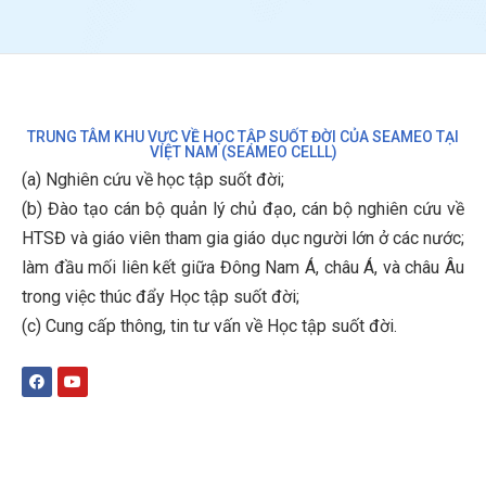
TRUNG TÂM KHU VỰC VỀ HỌC TẬP SUỐT ĐỜI CỦA SEAMEO TẠI
VIỆT NAM (SEAMEO CELLL)
(a) Nghiên cứu về học tập suốt đời;
(b)
Đào tạo cán bộ quản lý chủ đạo, cán bộ nghiên cứu về
HTSĐ và giáo viên tham gia giáo dục người lớn ở các nước;
làm đầu mối liên kết giữa Đông Nam Á, châu Á, và châu Âu
trong việc thúc đẩy Học tập suốt đời;
(c)
Cung cấp thông, tin tư vấn về Học tập suốt đời
.