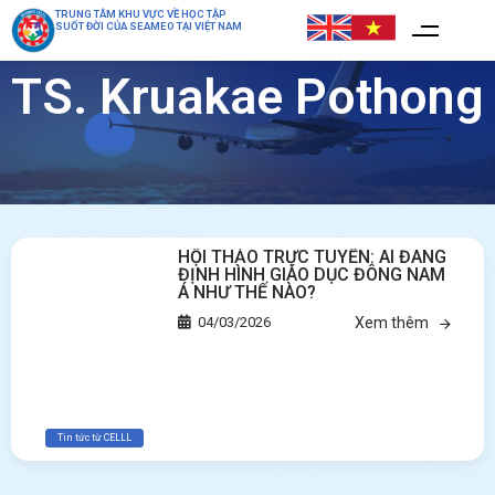
TRUNG TÂM KHU VỰC VỀ HỌC TẬP
SUỐT ĐỜI CỦA SEAMEO TẠI VIỆT NAM
TS. Kruakae Pothong
HỘI THẢO TRỰC TUYẾN: AI ĐANG
ĐỊNH HÌNH GIÁO DỤC ĐÔNG NAM
Á NHƯ THẾ NÀO?
04/03/2026
Xem thêm
Tin tức từ CELLL