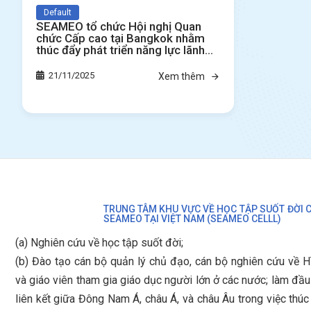
Default
SEAMEO tổ chức Hội nghị Quan
chức Cấp cao tại Bangkok nhằm
thúc đẩy phát triển năng lực lãnh
đạo trường học và bồi dưỡng giáo
viên
21/11/2025
Xem thêm
TRUNG TÂM KHU VỰC VỀ HỌC TẬP SUỐT ĐỜI 
SEAMEO TẠI VIỆT NAM (SEAMEO CELLL)
(a) Nghiên cứu về học tập suốt đời;
(b)
Đào tạo cán bộ quản lý chủ đạo, cán bộ nghiên cứu về 
và giáo viên tham gia giáo dục người lớn ở các nước; làm đầ
liên kết giữa Đông Nam Á, châu Á, và châu Âu trong việc thú