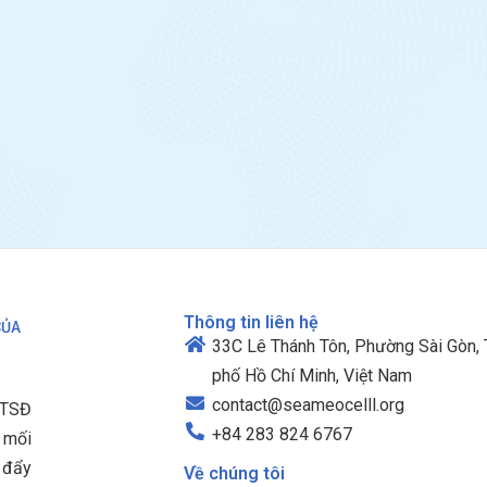
Thông tin liên hệ
CỦA
33C Lê Thánh Tôn, Phường Sài Gòn,
phố Hồ Chí Minh, Việt Nam
contact@seameocelll.org
HTSĐ
+84 283 824 6767
u mối
c đẩy
Về chúng tôi