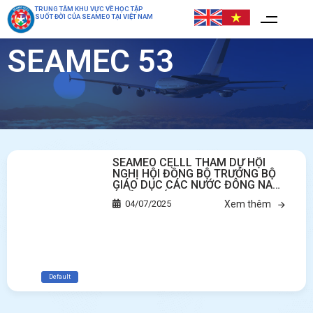
TRUNG TÂM KHU VỰC VỀ HỌC TẬP
SUỐT ĐỜI CỦA SEAMEO TẠI VIỆT NAM
SEAMEC 53
SEAMEO CELLL THAM DỰ HỘI
NGHỊ HỘI ĐỒNG BỘ TRƯỞNG BỘ
GIÁO DỤC CÁC NƯỚC ĐÔNG NAM
Á LẦN THỨ 53 TẠI BRUNEI
04/07/2025
Xem thêm
Default