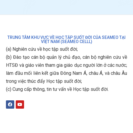
TRUNG TÂM KHU VỰC VỀ HỌC TẬP SUỐT ĐỜI CỦA SEAMEO TẠI
VIỆT NAM (SEAMEO CELLL)
(a) Nghiên cứu về học tập suốt đời;
(b)
Đào tạo cán bộ quản lý chủ đạo, cán bộ nghiên cứu về
HTSĐ và giáo viên tham gia giáo dục người lớn ở các nước;
làm đầu mối liên kết giữa Đông Nam Á, châu Á, và châu Âu
trong việc thúc đẩy Học tập suốt đời;
(c)
Cung cấp thông, tin tư vấn về Học tập suốt đời
.