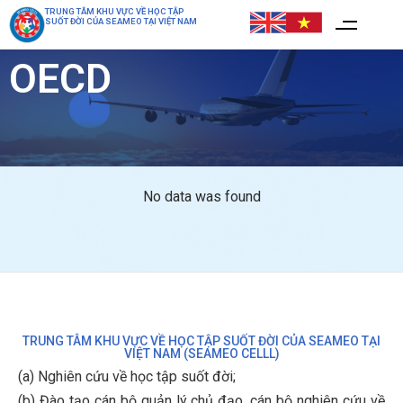
TRUNG TÂM KHU VỰC VỀ HỌC TẬP
SUỐT ĐỜI CỦA SEAMEO TẠI VIỆT NAM
OECD
No data was found
TRUNG TÂM KHU VỰC VỀ HỌC TẬP SUỐT ĐỜI CỦA SEAMEO TẠI
VIỆT NAM (SEAMEO CELLL)
(a) Nghiên cứu về học tập suốt đời;
(b)
Đào tạo cán bộ quản lý chủ đạo, cán bộ nghiên cứu về