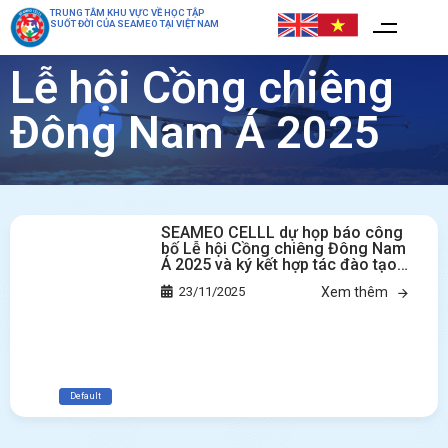
TRUNG TÂM KHU VỰC VỀ HỌC TẬP
SUỐT ĐỜI CỦA SEAMEO TẠI VIỆT NAM
Lễ hội Cồng chiêng
Đông Nam Á 2025
SEAMEO CELLL dự họp báo công
bố Lễ hội Cồng chiêng Đông Nam
Á 2025 và ký kết hợp tác đào tạo
âm nhạc quốc tế tại Đà Lạt
23/11/2025
Xem thêm
Default