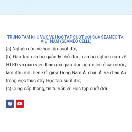
TRUNG TÂM KHU VỰC VỀ HỌC TẬP SUỐT ĐỜI CỦA SEAMEO TẠI
VIỆT NAM (SEAMEO CELLL)
(a) Nghiên cứu về học tập suốt đời;
(b)
Đào tạo cán bộ quản lý chủ đạo, cán bộ nghiên cứu về
HTSĐ và giáo viên tham gia giáo dục người lớn ở các nước;
làm đầu mối liên kết giữa Đông Nam Á, châu Á, và châu Âu
trong việc thúc đẩy Học tập suốt đời;
(c)
Cung cấp thông, tin tư vấn về Học tập suốt đời
.