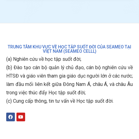
TRUNG TÂM KHU VỰC VỀ HỌC TẬP SUỐT ĐỜI CỦA SEAMEO TẠI
VIỆT NAM (SEAMEO CELLL)
(a) Nghiên cứu về học tập suốt đời;
(b)
Đào tạo cán bộ quản lý chủ đạo, cán bộ nghiên cứu về
HTSĐ và giáo viên tham gia giáo dục người lớn ở các nước;
làm đầu mối liên kết giữa Đông Nam Á, châu Á, và châu Âu
trong việc thúc đẩy Học tập suốt đời;
(c)
Cung cấp thông, tin tư vấn về Học tập suốt đời
.