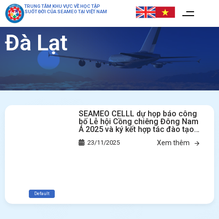
TRUNG TÂM KHU VỰC VỀ HỌC TẬP
SUỐT ĐỜI CỦA SEAMEO TẠI VIỆT NAM
Đà Lạt
SEAMEO CELLL dự họp báo công
bố Lễ hội Cồng chiêng Đông Nam
Á 2025 và ký kết hợp tác đào tạo
âm nhạc quốc tế tại Đà Lạt
23/11/2025
Xem thêm
Default