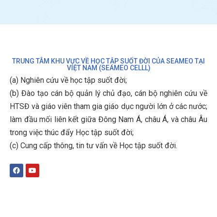
TRUNG TÂM KHU VỰC VỀ HỌC TẬP SUỐT ĐỜI CỦA SEAMEO TẠI
VIỆT NAM (SEAMEO CELLL)
(a) Nghiên cứu về học tập suốt đời;
(b)
Đào tạo cán bộ quản lý chủ đạo, cán bộ nghiên cứu về
HTSĐ và giáo viên tham gia giáo dục người lớn ở các nước;
làm đầu mối liên kết giữa Đông Nam Á, châu Á, và châu Âu
trong việc thúc đẩy Học tập suốt đời;
(c)
Cung cấp thông, tin tư vấn về Học tập suốt đời
.