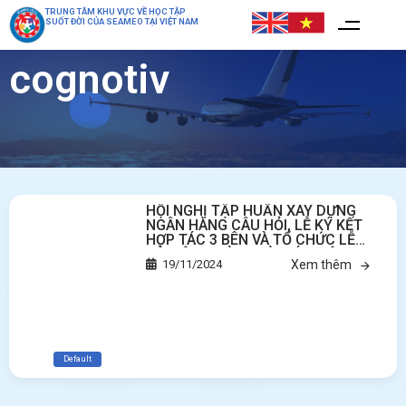
TRUNG TÂM KHU VỰC VỀ HỌC TẬP
SUỐT ĐỜI CỦA SEAMEO TẠI VIỆT NAM
cognotiv
HỘI NGHỊ TẬP HUẤN XÂY DỰNG
NGÂN HÀNG CÂU HỎI, LỄ KÝ KẾT
HỢP TÁC 3 BÊN VÀ TỔ CHỨC LỄ
KỶ NIỆM NGÀY NHÀ GIÁO VIỆT
19/11/2024
Xem thêm
NAM CỦA TRUNG TÂM SEAMEO
CELLL
Default