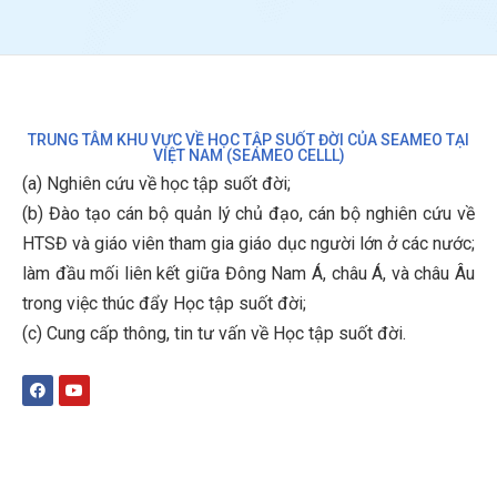
TRUNG TÂM KHU VỰC VỀ HỌC TẬP SUỐT ĐỜI CỦA SEAMEO TẠI
VIỆT NAM (SEAMEO CELLL)
(a) Nghiên cứu về học tập suốt đời;
(b)
Đào tạo cán bộ quản lý chủ đạo, cán bộ nghiên cứu về
HTSĐ và giáo viên tham gia giáo dục người lớn ở các nước;
làm đầu mối liên kết giữa Đông Nam Á, châu Á, và châu Âu
trong việc thúc đẩy Học tập suốt đời;
(c)
Cung cấp thông, tin tư vấn về Học tập suốt đời
.