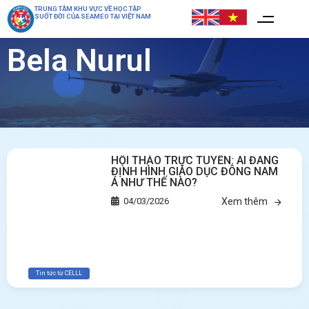
TRUNG TÂM KHU VỰC VỀ HỌC TẬP
SUỐT ĐỜI CỦA SEAMEO TẠI VIỆT NAM
Bela Nurul
HỘI THẢO TRỰC TUYẾN: AI ĐANG
ĐỊNH HÌNH GIÁO DỤC ĐÔNG NAM
Á NHƯ THẾ NÀO?
04/03/2026
Xem thêm
Tin tức từ CELLL