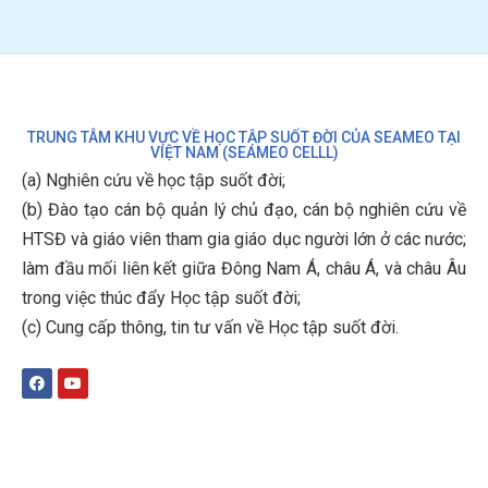
TRUNG TÂM KHU VỰC VỀ HỌC TẬP SUỐT ĐỜI CỦA SEAMEO TẠI
VIỆT NAM (SEAMEO CELLL)
(a) Nghiên cứu về học tập suốt đời;
(b)
Đào tạo cán bộ quản lý chủ đạo, cán bộ nghiên cứu về
HTSĐ và giáo viên tham gia giáo dục người lớn ở các nước;
làm đầu mối liên kết giữa Đông Nam Á, châu Á, và châu Âu
trong việc thúc đẩy Học tập suốt đời;
(c)
Cung cấp thông, tin tư vấn về Học tập suốt đời
.