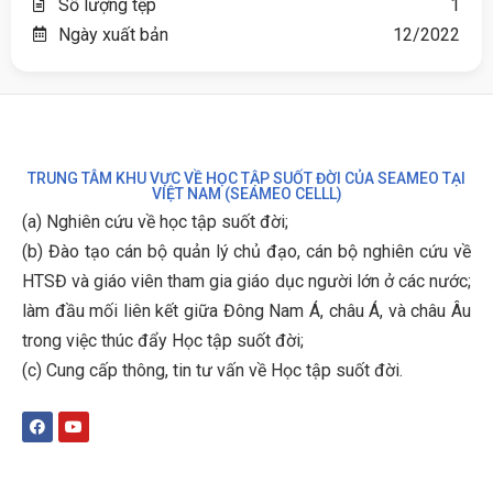
Số lượng tệp
1
Ngày xuất bản
12/2022
TRUNG TÂM KHU VỰC VỀ HỌC TẬP SUỐT ĐỜI CỦA SEAMEO TẠI
VIỆT NAM (SEAMEO CELLL)
(a) Nghiên cứu về học tập suốt đời;
(b)
Đào tạo cán bộ quản lý chủ đạo, cán bộ nghiên cứu về
HTSĐ và giáo viên tham gia giáo dục người lớn ở các nước;
làm đầu mối liên kết giữa Đông Nam Á, châu Á, và châu Âu
trong việc thúc đẩy Học tập suốt đời;
(c)
Cung cấp thông, tin tư vấn về Học tập suốt đời
.