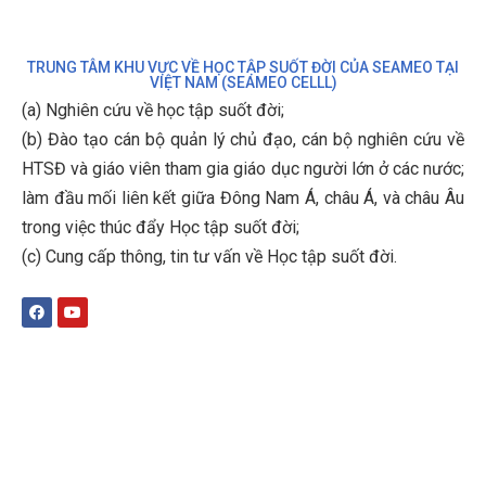
TRUNG TÂM KHU VỰC VỀ HỌC TẬP SUỐT ĐỜI CỦA SEAMEO TẠI
VIỆT NAM (SEAMEO CELLL)
(a) Nghiên cứu về học tập suốt đời;
(b)
Đào tạo cán bộ quản lý chủ đạo, cán bộ nghiên cứu về
HTSĐ và giáo viên tham gia giáo dục người lớn ở các nước;
làm đầu mối liên kết giữa Đông Nam Á, châu Á, và châu Âu
trong việc thúc đẩy Học tập suốt đời;
(c)
Cung cấp thông, tin tư vấn về Học tập suốt đời
.