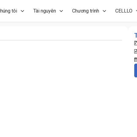
húng tôi
Tài nguyên
Chương trình
CELLLO
T