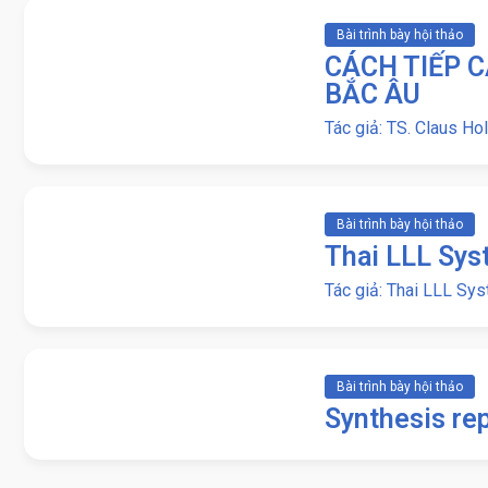
Bài trình bày hội thảo
CÁCH TIẾP C
BẮC ÂU
Tác giả: TS. Claus Ho
Bài trình bày hội thảo
Thai LLL Sy
Tác giả: Thai LLL Sy
Bài trình bày hội thảo
Synthesis re