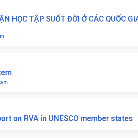
ẬN HỌC TẬP SUỐT ĐỜI Ở CÁC QUỐC GI
lm
stem
stem
port on RVA in UNESCO member states