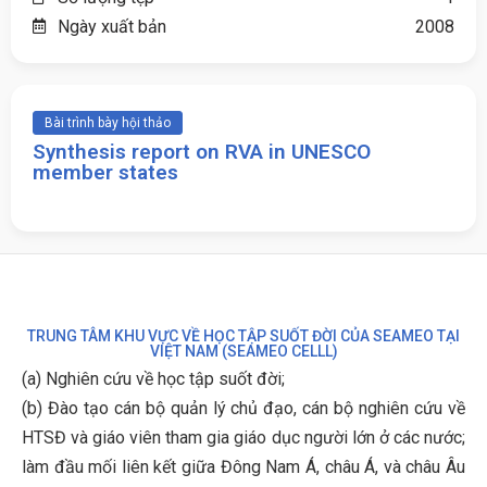
Ngày xuất bản
2008
Bài trình bày hội thảo
Synthesis report on RVA in UNESCO
member states
TRUNG TÂM KHU VỰC VỀ HỌC TẬP SUỐT ĐỜI CỦA SEAMEO TẠI
VIỆT NAM (SEAMEO CELLL)
(a) Nghiên cứu về học tập suốt đời;
(b)
Đào tạo cán bộ quản lý chủ đạo, cán bộ nghiên cứu về
HTSĐ và giáo viên tham gia giáo dục người lớn ở các nước;
làm đầu mối liên kết giữa Đông Nam Á, châu Á, và châu Âu