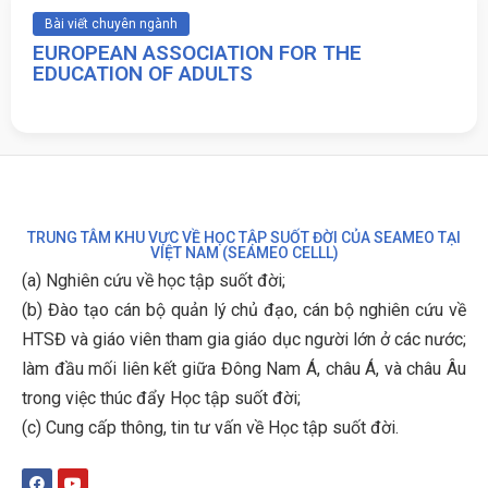
Bài viết chuyên ngành
EUROPEAN ASSOCIATION FOR THE
EDUCATION OF ADULTS
TRUNG TÂM KHU VỰC VỀ HỌC TẬP SUỐT ĐỜI CỦA SEAMEO TẠI
VIỆT NAM (SEAMEO CELLL)
(a) Nghiên cứu về học tập suốt đời;
(b)
Đào tạo cán bộ quản lý chủ đạo, cán bộ nghiên cứu về
HTSĐ và giáo viên tham gia giáo dục người lớn ở các nước;
làm đầu mối liên kết giữa Đông Nam Á, châu Á, và châu Âu
trong việc thúc đẩy Học tập suốt đời;
(c)
Cung cấp thông, tin tư vấn về Học tập suốt đời
.